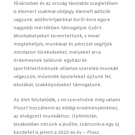
fővárosban és az ország távolabbi szegletében
is elismert szakmai védjegy. Kiemelt adózók
vagyunk: adóforintjainkkal évről évre egyre
nagyobb mértékben támogatjuk Győrt.
Munkahelyeket teremtettünk, s mivel
megtehetjük, munkával és pénzzel segítjük
mindazon törekvéseket, melyeket arra
érdemesnek találunk: egyházi és
sportlétesítmények villamos szerelési munkáit
végezzük, műemlék épületeket újítunk fel,
iskolákat, szakképzéseket támogatunk.
Az élet folytatódik, s mi szeretnénk még valami
Pluszt hozzátenni az eddigi eredményeinkhez,
az elvégzett munkákhoz. Optimistán,
bizakodóan nézünk a jövőbe, számunkra egy új
kezdetet is jelent a 2022-es év – Plusz