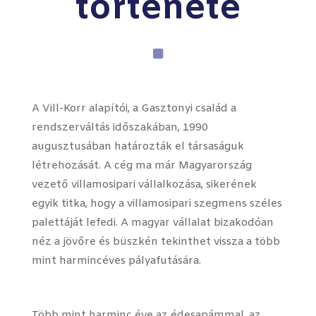
története
A Vill-Korr alapítói, a Gasztonyi család a
rendszerváltás időszakában, 1990
augusztusában határozták el társaságuk
létrehozását. A cég ma már Magyarország
vezető villamosipari vállalkozása, sikerének
egyik titka, hogy a villamosipari szegmens széles
palettáját lefedi. A magyar vállalat bizakodóan
néz a jövőre és büszkén tekinthet vissza a több
mint harmincéves pályafutására.
Több mint harminc éve az édesapámmal, az