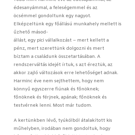
édesanyámmal, a feleségemmel és az
öcsémmel gondoltunk egy nagyot.
Elképzeltünk egy főállású munkahely mellett is
űzhető másod-
állást, egy pici vállalkozást – mert kellett a
pénz, mert szerettünk dolgozni és mert
bíztam a családunk összetartásában. A
rendszerváltás idejét írtuk, s azt éreztük, az
akkor zajló változások erre lehetőséget adnak.
Harminc éve nem sejthettem, hogy nem
könnyű egyszerre fiúnak és főnöknek;
főnöknek és férjnek, apának; főnöknek és
testvérnek lenni. Most már tudom.
A kertünkben lévő, tyúkólból átalakított kis
műhelyben, irodában nem gondoltuk, hogy