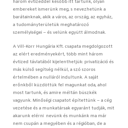
három évtizeddel később itt tartunk, olyan
embereket ismerünk meg, s nevezhetünk a
barátainknak, akik a város, az ország, az egyház,
a tudományterületük meghatározó
személyiségei – és velünk együtt álmodnak.
A Vill-Korr Hungária Kft. csapata megdolgozott
az elért eredményekért, több mint három
évtized távlatából kijelenthetjük: privatizáció és
más külső segítség nélkül, a szó szoros
értelmében a nulláról indultunk. A saját
erőnkből küzdöttük fel magunkat oda, ahol
most tartunk, és amire méltán büszkék
vagyunk. Minőségi csapatot építettünk – a cég
vezetése és a munkatársak egyaránt tudják, mit
akarunk elérni nevünk és munkánk ma már
nem csupán a megyében és a régióban, de a